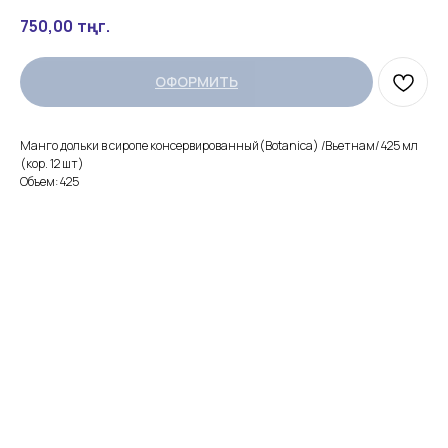
750,00
тңг.
ОФОРМИТЬ
Манго дольки в сиропе консервированный(Botanica) /Вьетнам/ 425 мл
(кор. 12 шт)
Объем: 425