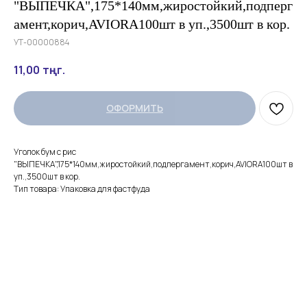
"ВЫПЕЧКА",175*140мм,жиростойкий,подперг
амент,корич,AVIORA100шт в уп.,3500шт в кор.
УТ-00000884
11,00
тңг.
ОФОРМИТЬ
Уголок бум с рис
"ВЫПЕЧКА",175*140мм,жиростойкий,подпергамент,корич,AVIORA100шт в
уп.,3500шт в кор.
Тип товара: Упаковка для фастфуда