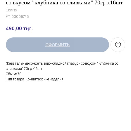
со вкусом "клубника со сливками" 70гр х16шт
Gloriss
УТ-00006745
490,00
тңг.
ОФОРМИТЬ
Жевательные конфеты в шоколадной глазури со вкусом "клубника со
сливками" 70гр х16шт
Объем: 70
Тип товара: Кондитерские изделия