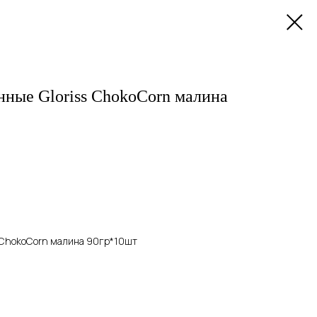
нные Gloriss ChokoCorn малина
s ChokoCorn малина 90гр*10шт